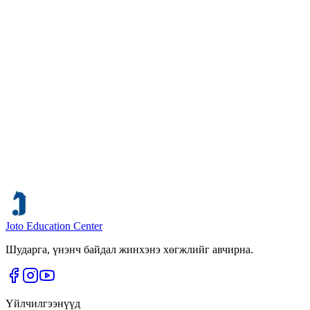
Ерөнхий
Дэлгэрэнгүй
2026 оны нэгдүгээр сарын 18
·
Joto Uuganaa
🎉 Японы нэр хүндтэй Их, дээд сургуулиудад
тэнцсэн J-ACADEMY хөтөлбөрийн сурагчдадаа
халуун баяр хүргэе! 👏👏👏
J-ACADEMY хөтөлбөрт 1 жил 6 сарын турш тууштай
суралцаж, Японы их, дээд сургууль болон коллежийн
элсэлтийн шалгалтыг амжилттай өгч, хүсэл мөрөөдлийнхөө
үүдийг нээсэн нийт сурагчдаараа бид бахархаж байна!
Үйл явдал
Дэлгэрэнгүй
Joto Education Center
Шударга, үнэнч байдал жинхэнэ хөгжлийг авчирна.
Үйлчилгээнүүд