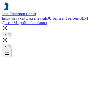
Joto Education Center
Бидний тухай
Сургалтууд
EJU бэлтгэл
Тэтгэлэг
JLPT
Дасгал
Мэдээ
Холбоо барих
🇲🇳
🇲🇳
Хөтөлбөрүүд