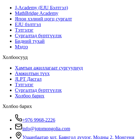
J-Academy (EJU Бэлтгэл)
MathBridge Academy
Япон хэлний цогц сургалт
EJU бэлтгэл
Тэтгэлэг
Сургалтад бүртгүүлэх
Бидний тухай
Мэдээ
Холбоосууд
Хамтын ажиллагаат сургуулиуд
Амжилтын түүх
JLPT Дасгал
Тэтгэлэг
Сургалтад бүртгүүлэх
Холбоо барих
Холбоо барих
+976 9968-2226
info@jotomongolia.com
Улаанбаатар хот, Баянгол дүүрэг, Модны 2, Монгени