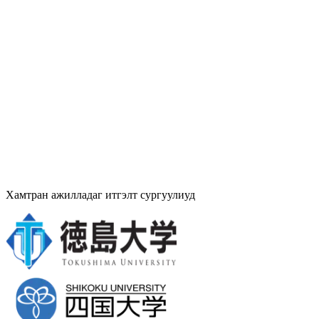
100%
Визний гаралт
2018
Байгуулагдсан он
20+
Хамтын ажиллагаат сургуулиуд
Хамтран ажилладаг итгэлт сургуулиуд